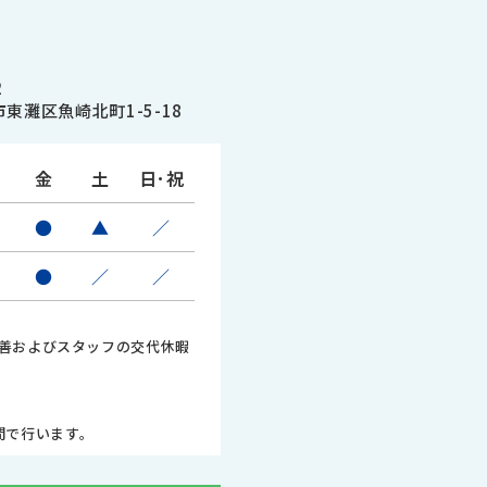
2
東灘区魚崎北町1-5-18
金
土
日･祝
●
▲
／
●
／
／
善およびスタッフの交代休暇
時間で行います。