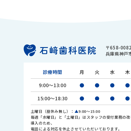
〒658-008
兵庫県神戸市
診療時間
月
火
水
木
9:00～13:00
●
●
●
●
15:00～18:30
●
●
●
●
土曜日（昼休み無し）：
▲
9:00～15:00
毎週「水曜日」と「土曜日」はスタッフの受付業務の改
導入のため、
電話による対応を休止させていただいております。