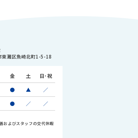
2
東灘区魚崎北町1-5-18
金
土
日･祝
●
▲
／
●
／
／
善およびスタッフの交代休暇