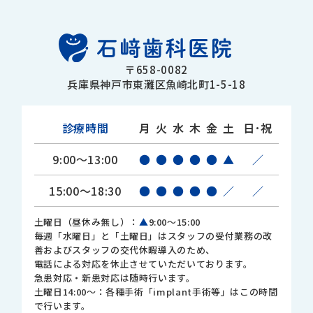
〒658-0082
兵庫県神戸市東灘区魚崎北町1-5-18
診療時間
月
火
水
木
金
土
日･祝
9:00～13:00
●
●
●
●
●
▲
／
15:00～18:30
●
●
●
●
●
／
／
土曜日（昼休み無し）：
▲
9:00～15:00
毎週「水曜日」と「土曜日」はスタッフの受付業務の改
善およびスタッフの交代休暇導入のため、
電話による対応を休止させていただいております。
急患対応・新患対応は随時行います。
土曜日14:00～：各種手術「implant手術等」はこの時間
で行います。