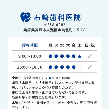
〒658-0082
兵庫県神戸市東灘区魚崎北町1-5-18
診療時間
月
火
水
木
金
土
日･祝
9:00～13:00
●
●
●
●
●
▲
／
15:00～18:30
●
●
●
●
●
／
／
土曜日（昼休み無し）：
▲
9:00～15:00
毎週「水曜日」と「土曜日」はスタッフの受付業務の改
善およびスタッフの交代休暇導入のため、
電話による対応を休止させていただいております。
急患対応・新患対応は随時行います。
土曜日14:00～：各種手術「implant手術等」はこの時間
で行います。