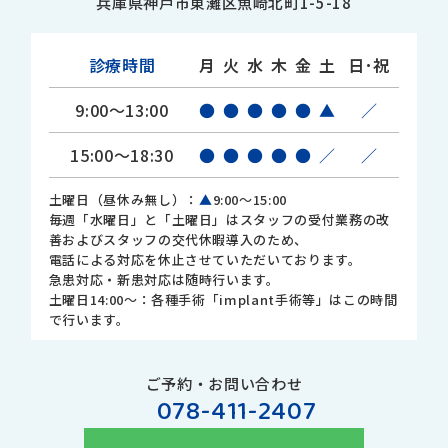
兵庫県神戸市東灘区魚崎北町1-5-18
診療時間
月
火
水
木
金
土
日･祝
9:00～13:00
●
●
●
●
●
▲
／
15:00～18:30
●
●
●
●
●
／
／
土曜日（昼休み無し）：
▲
9:00～15:00
毎週「水曜日」と「土曜日」はスタッフの受付業務の改
善およびスタッフの交代休暇導入のため、
電話による対応を休止させていただいております。
急患対応・新患対応は随時行います。
土曜日14:00～：各種手術「implant手術等」はこの時間
で行います。
ご予約・お問い合わせ
078-411-2407