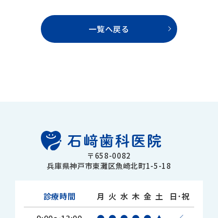
一覧へ戻る
〒658-0082
兵庫県神戸市東灘区魚崎北町1-5-18
診療時間
月
火
水
木
金
土
日･祝