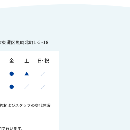
2
東灘区魚崎北町1-5-18
金
土
日･祝
●
▲
／
●
／
／
善およびスタッフの交代休暇
時間で行います。