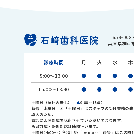
〒658-008
兵庫県神戸市
診療時間
月
火
水
木
9:00～13:00
●
●
●
●
15:00～18:30
●
●
●
●
土曜日（昼休み無し）：
▲
9:00～15:00
毎週「水曜日」と「土曜日」はスタッフの受付業務の改
導入のため、
電話による対応を休止させていただいております。
急患対応・新患対応は随時行います。
土曜日14:00～：各種手術「implant手術等」はこの