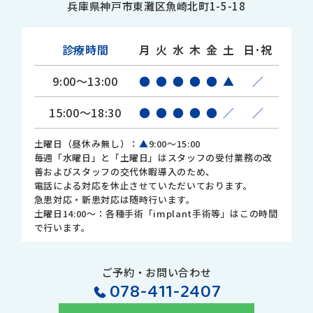
兵庫県神戸市東灘区魚崎北町1-5-18
診療時間
月
火
水
木
金
土
日･祝
9:00～13:00
●
●
●
●
●
▲
／
15:00～18:30
●
●
●
●
●
／
／
土曜日（昼休み無し）：
▲
9:00～15:00
毎週「水曜日」と「土曜日」はスタッフの受付業務の改
善およびスタッフの交代休暇導入のため、
電話による対応を休止させていただいております。
急患対応・新患対応は随時行います。
土曜日14:00～：各種手術「implant手術等」はこの時間
で行います。
ご予約・お問い合わせ
078-411-2407