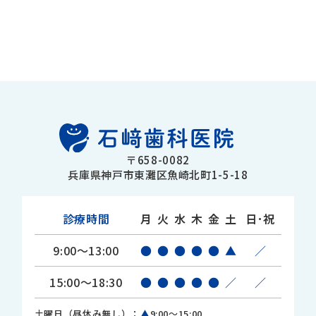
〒658-0082
兵庫県神戸市東灘区魚崎北町1-5-18
診療時間
月
火
水
木
金
土
日･祝
9:00～13:00
●
●
●
●
●
▲
／
15:00～18:30
●
●
●
●
●
／
／
土曜日（昼休み無し）：
▲
9:00～15:00