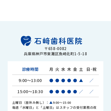
〒658-0082
兵庫県神戸市東灘区魚崎北町1-5-18
診療時間
月
火
水
木
金
土
日･祝
9:00～13:00
●
●
●
●
●
▲
／
15:00～18:30
●
●
●
●
●
／
／
土曜日（昼休み無し）：
▲
9:00～15:00
毎週「水曜日」と「土曜日」はスタッフの受付業務の改