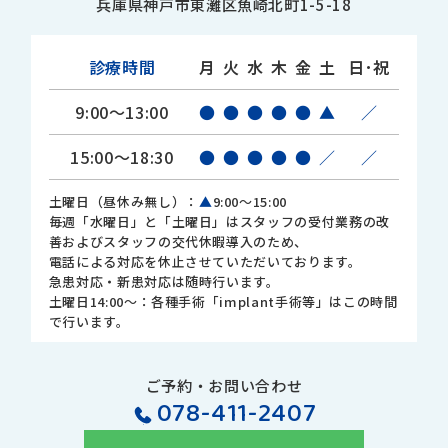
兵庫県神戸市東灘区魚崎北町1-5-18
診療時間
月
火
水
木
金
土
日･祝
9:00～13:00
●
●
●
●
●
▲
／
15:00～18:30
●
●
●
●
●
／
／
土曜日（昼休み無し）：
▲
9:00～15:00
毎週「水曜日」と「土曜日」はスタッフの受付業務の改
善およびスタッフの交代休暇導入のため、
電話による対応を休止させていただいております。
急患対応・新患対応は随時行います。
土曜日14:00～：各種手術「implant手術等」はこの時間
で行います。
ご予約・お問い合わせ
078-411-2407