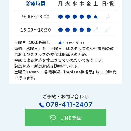
診療時間
月
火
水
木
金
土
日･祝
9:00～13:00
●
●
●
●
●
▲
／
15:00～18:30
●
●
●
●
●
／
／
土曜日（昼休み無し）：
▲
9:00～15:00
毎週「水曜日」と「土曜日」はスタッフの受付業務の改
善およびスタッフの交代休暇導入のため、
電話による対応を休止させていただいております。
急患対応・新患対応は随時行います。
土曜日14:00～：各種手術「implant手術等」はこの時間
で行います。
ご予約・お問い合わせ
078-411-2407
LINE登録