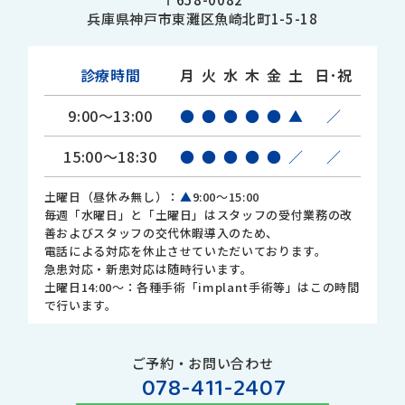
兵庫県神戸市東灘区魚崎北町1-5-18
診療時間
月
火
水
木
金
土
日･祝
9:00～13:00
●
●
●
●
●
▲
／
15:00～18:30
●
●
●
●
●
／
／
土曜日（昼休み無し）：
▲
9:00～15:00
毎週「水曜日」と「土曜日」はスタッフの受付業務の改
善およびスタッフの交代休暇導入のため、
電話による対応を休止させていただいております。
急患対応・新患対応は随時行います。
土曜日14:00～：各種手術「implant手術等」はこの時間
で行います。
ご予約・お問い合わせ
078-411-2407