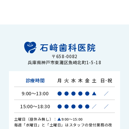
〒658-0082
兵庫県神戸市東灘区魚崎北町1-5-18
診療時間
月
火
水
木
金
土
日･祝
9:00～13:00
●
●
●
●
●
▲
／
15:00～18:30
●
●
●
●
●
／
／
土曜日（昼休み無し）：
▲
9:00～15:00
毎週「水曜日」と「土曜日」はスタッフの受付業務の改