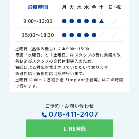
診療時間
月
火
水
木
金
土
日･祝
9:00～13:00
●
●
●
●
●
▲
／
15:00～18:30
●
●
●
●
●
／
／
土曜日（昼休み無し）：
▲
9:00～15:00
毎週「水曜日」と「土曜日」はスタッフの受付業務の改
善およびスタッフの交代休暇導入のため、
電話による対応を休止させていただいております。
急患対応・新患対応は随時行います。
土曜日14:00～：各種手術「implant手術等」はこの時間
で行います。
ご予約・お問い合わせ
078-411-2407
LINE登録