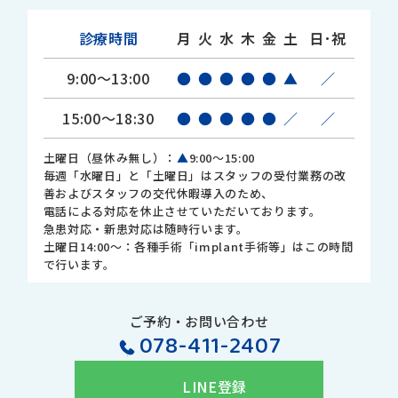
診療時間
月
火
水
木
金
土
日･祝
9:00～13:00
●
●
●
●
●
▲
／
15:00～18:30
●
●
●
●
●
／
／
土曜日（昼休み無し）：
▲
9:00～15:00
毎週「水曜日」と「土曜日」はスタッフの受付業務の改
善およびスタッフの交代休暇導入のため、
電話による対応を休止させていただいております。
急患対応・新患対応は随時行います。
土曜日14:00～：各種手術「implant手術等」はこの時間
で行います。
ご予約・お問い合わせ
078-411-2407
LINE登録