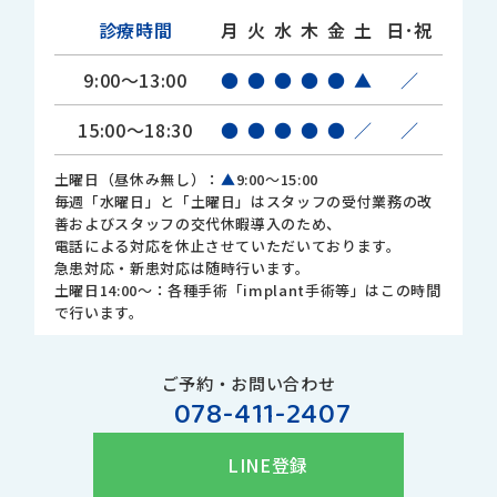
診療時間
月
火
水
木
金
土
日･祝
9:00～13:00
●
●
●
●
●
▲
／
15:00～18:30
●
●
●
●
●
／
／
土曜日（昼休み無し）：
▲
9:00～15:00
毎週「水曜日」と「土曜日」はスタッフの受付業務の改
善およびスタッフの交代休暇導入のため、
電話による対応を休止させていただいております。
急患対応・新患対応は随時行います。
土曜日14:00～：各種手術「implant手術等」はこの時間
で行います。
ご予約・お問い合わせ
078-411-2407
LINE登録