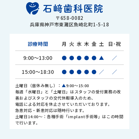
〒658-0082
兵庫県神戸市東灘区魚崎北町1-5-18
診療時間
月
火
水
木
金
土
日･祝
9:00～13:00
●
●
●
●
●
▲
／
15:00～18:30
●
●
●
●
●
／
／
土曜日（昼休み無し）：
▲
9:00～15:00
毎週「水曜日」と「土曜日」はスタッフの受付業務の改
善およびスタッフの交代休暇導入のため、
電話による対応を休止させていただいております。
急患対応・新患対応は随時行います。
土曜日14:00～：各種手術「implant手術等」はこの時間
で行います。